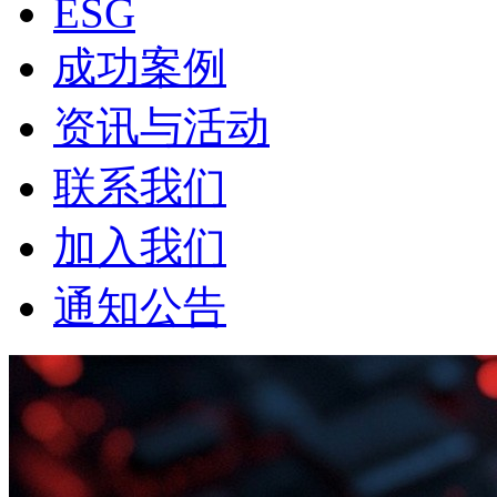
ESG
成功案例
资讯与活动
联系我们
加入我们
通知公告