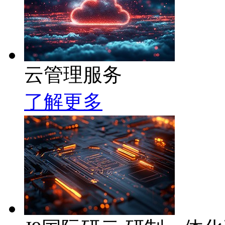
云管理服务
了解更多