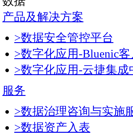
数据
产品及解决方案
>数据安全管控平台
>数字化应用-Blueni
>数字化应用-云捷集成
服务
>数据治理咨询与实施
>数据资产入表