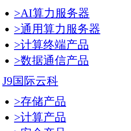
>AI算力服务器
>通用算力服务器
>计算终端产品
>数据通信产品
J9国际云科
>存储产品
>计算产品