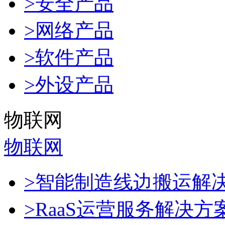
>安全产品
>网络产品
>软件产品
>外设产品
物联网
物联网
>智能制造线边搬运解
>RaaS运营服务解决方