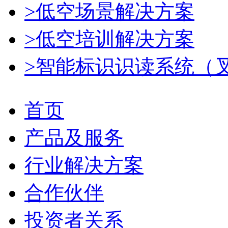
>低空场景解决方案
>低空培训解决方案
>智能标识识读系统（
首页
产品及服务
行业解决方案
合作伙伴
投资者关系