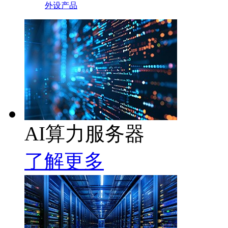
外设产品
AI算力服务器
了解更多