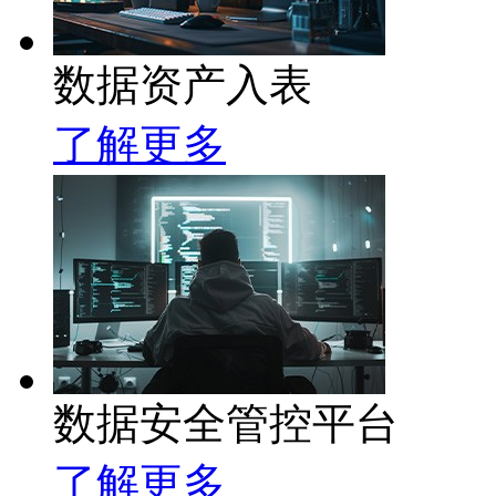
数据资产入表
了解更多
数据安全管控平台
了解更多