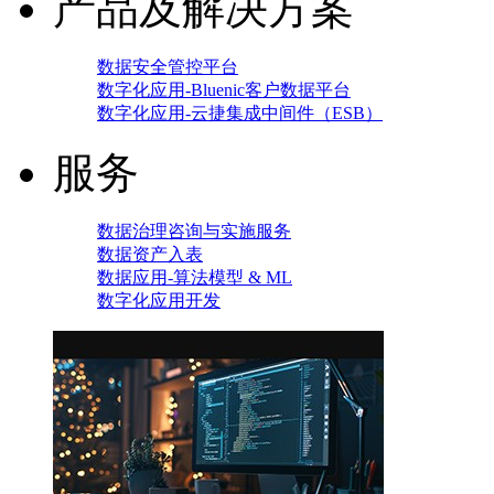
产品及解决方案
数据安全管控平台
数字化应用-Bluenic客户数据平台
数字化应用-云捷集成中间件（ESB）
服务
数据治理咨询与实施服务
数据资产入表
数据应用-算法模型 & ML
数字化应用开发