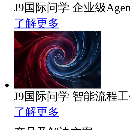
J9国际问学 企业级Age
了解更多
J9国际问学 智能流程
了解更多