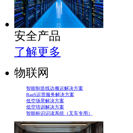
安全产品
了解更多
物联网
智能制造线边搬运解决方案
RaaS运营服务解决方案
低空场景解决方案
低空培训解决方案
智能标识识读系统（叉车专用）