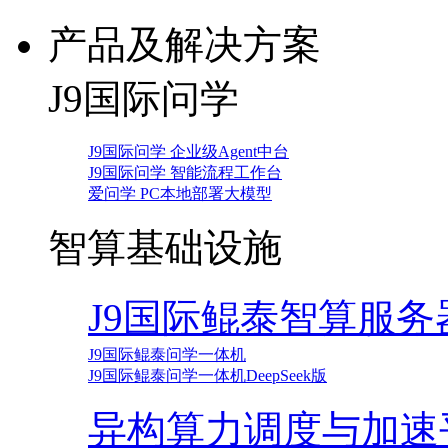
产品及解决方案
J9国际问学
J9国际问学 企业级Agent中台
J9国际问学 智能流程工作台
爱问学 PC本地部署大模型
智算基础设施
J9国际鲲泰智算服务
J9国际鲲泰问学一体机
J9国际鲲泰问学一体机DeepSeek版
异构算力调度与加速